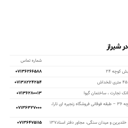
ر شیراز
شماره تماس
 کوچه 24
07136266588
07138224254
انک تجارت ، ساختمان گيوا
07136280013
شیراز، فرهنگ شهر ، بعد از كوچه 36 – طبقه فوقانی فروشگاه زنجیره ای تارا،
07136327000
 خلدبرین و میدان سنگی، مجاور دفتر اسناد137
07136475115