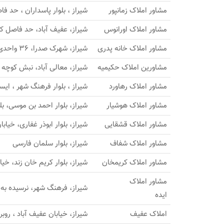
مشاور املاک زمانپور
شیراز ، بلوار پاسداران ، حد فاصل ک
مشاور املاک اورانوس
شیراز، عفیف آباد، حد فاصل کوچه 17و 19، جنب نمایشگاه اتومب
مشاور املاک خانه پدری
شیراز، شهرک صدرا، 36 واحدی زمزم / شعبه 2: بلوارکشاورزی، خ سرو شیراز
مشاورین املاک حکیمیه
شیراز، معالی آباد، نبش کوچه 1، جنب صرافی میرزایی
مشاور املاک رهاورد
شیراز ، بلوار فرهنگ شهر ، ایستگ
مشاور املاک هوشیار
شیراز، بلوار احمد بن موسی، بلو
مشاور املاک قشقایی
شیراز، بلوار ابوذر غفاری، خیا
مشاور املاک شفاف
شیراز، بلوار سلمان فارسی
مشاور املاک کریمخان
شیراز، بلوار کریم خان زند، خیا
مشاور املاک
شیراز، فرهنگ شهر، نرسیده به سج
ایده
املاک عفیف
شیراز، خیابان عفیف آباد ، روبرو