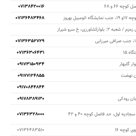
وچه 66 و 68
07138420016
یل بهروز
07136483468
07136352729
اه 15
07136306431
ار گلبهار
09173150934
بان نهضت
09177124855
09170844844
بان رودکی
09178389130
ادیه اول، حد فاصل کوچه 40 و 42
07136328000
ی کوچه 16
07136483510