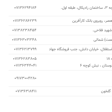
 اول.
07136294184
عصر، روبروی بانک کارآفرین
07136286239
 شهید فلاحی.
07138238454
(همت) شمالی
07136303348
ستقلال، خیابان دانش، جنب فروشگاه جهاد
07136213799
1
07136283805
07136344041
09173004280
 گلخون
07136318411