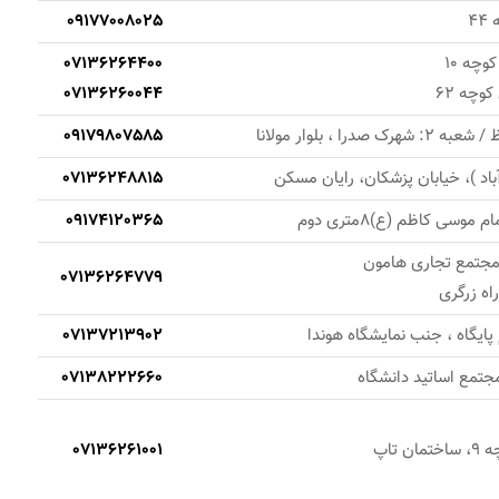
4
09177008025
وچه 10
07136264400
وچه 62
07136260044
 ، بلوار مولانا
09179807585
آباد )، خیابان پزشکان، رایان مسکن
07136248815
ی کاظم (ع)8متری دوم
09174120365
 مجتمع تجاری هامون
07136264779
اه زرگری
پایگاه ، جنب نمایشگاه هوندا
07137213902
تمع اساتید دانشگاه
07138222660
تاپ
07136261001