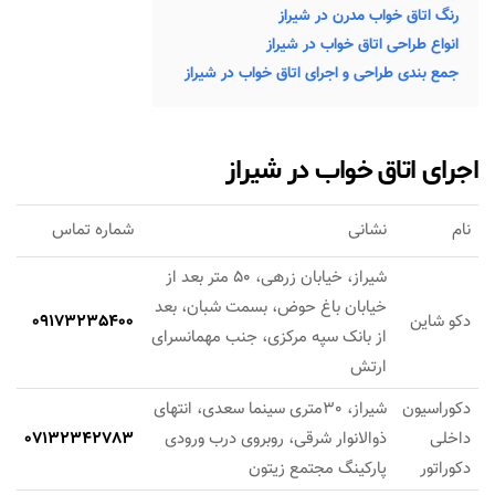
رنگ اتاق خواب مدرن در شیراز
انواع طراحی اتاق خواب در شیراز
جمع بندی طراحی و اجرای اتاق خواب در شیراز
اجرای اتاق خواب در شیراز
نام
نشانی
شماره تماس
شیراز، خيابان زرهی، 50 متر بعد از
خيابان باغ حوض، بسمت شبان، بعد
دکو شاین
09173235400
از بانک سپه مركزی، جنب مهمانسرای
ارتش
دکوراسیون
شیراز، 30متری سينما سعدی، انتهای
داخلی
ذوالانوار شرقی، روبروی درب ورودی
07132342783
دکوراتور
پارکینگ مجتمع زیتون