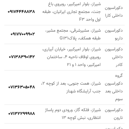
شیراز، بلوار امیرکبیر، روبروی باغ
دکوراسیون
جنت، مجتمع تجاری ایرانیان، طبقه
09174448838
داخلی کارا
اول واحد F3
دکوراسیون
شیراز، مشیرشرقی، مجتمع مشیر،
09177009902
داربو
طبقه همکف، پلاکG131
دکوراسیون
شیراز، بلوار امیرکبیر، خیابان آبیاری،
داخلی
روبروی اوقاف ناحیه 4، ساختمان
07138390142
کادر
امیرکبیر، واحد 1 و 21
گروه
دکوراسیون
شیراز، همت جنوبی، بعد از کوچه 2،
07136305048
داخلی بعد
جنب آرایشگاه شهناز
سوم
دکوراسیون
شیراز، فلکه گاز، ورودی دوم پاساژ
07132299988
نارون
انتظاری، نبش کوچه 13
دکوراسیون