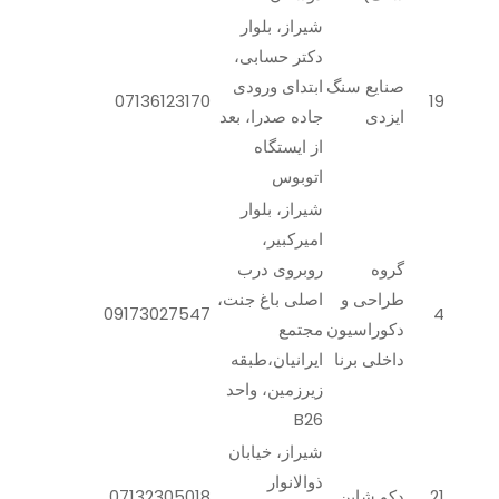
شیراز، بلوار
دکتر حسابی،
صنایع سنگ
ابتدای ورودی
07136123170
19
ایزدی
جاده صدرا، بعد
از ایستگاه
اتوبوس
شیراز، بلوار
امیرکبیر،
گروه
روبروی درب
طراحی و
اصلی باغ جنت،
09173027547
4
دکوراسیون
مجتمع
داخلی برنا
ایرانیان،طبقه
زیرزمین، واحد
B26
شیراز، خیابان
ذوالانوار
21
دکو شاین
07132305018