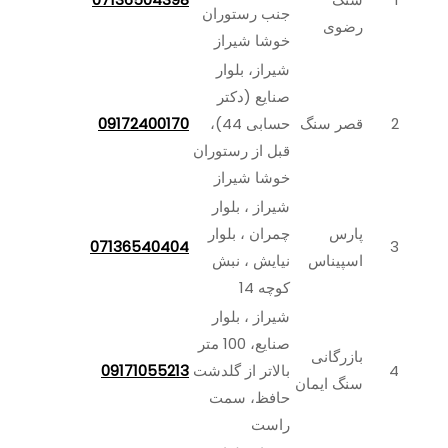
جنب رستوران
رضوی
خوشا شیراز
شیراز، بلوار
صنایع (دکتر
2
قصر سنگ
حسابی 44)،
09172400170
قبل از رستوران
خوشا شیراز
شیراز ، بلوار
پارس
چمران ، بلوار
07136540404
3
اسپيناس
نیایش ، نبش
کوچه 14
شیراز ، بلوار
صنایع، 100 متر
بازرگانی
4
بالاتر از گلدشت
09171055213
سنگ ایمان
حافظ، سمت
راست