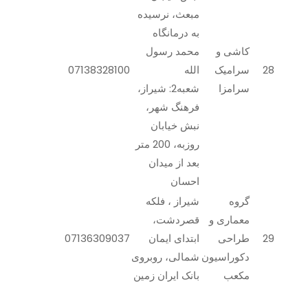
مبعث، نرسیده
به درمانگاه
کاشی و
محمد رسول
28
سرامیک
الله
07138328100
سرامزا
شعبه2: شیراز،
فرهنگ شهر،
نبش خیابان
روزبه، 200 متر
بعد از میدان
احسان
گروه
شیراز ، فلکه
معماری و
قصردشت،
29
طراحی
ابتدای ایمان
07136309037
دکوراسیون
شمالی، روبروی
مکعب
بانک ایران زمین