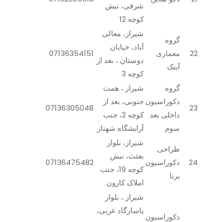
شرقی، نبش
کوچه 12
شیراز، معالی
گروه
آباد، خیابان
22
معماری
07136354151
دوستان ، بعد از
آیتک
کوچه 3
گروه
شیراز ، همت
دکوراسیون
جنوبی، بعد از
07136305048
23
داخلی بعد
کوچه 2، جنب
سوم
آرایشگاه شهناز
شیراز، بلوار
طراحی
بعثت، نبش
24
دکوراسیون
07136475482
کوچه 19، جنب
برنا
املاک کارون
شیراز ، بلوار
پاسارگاد غربی،
دکوراسیون