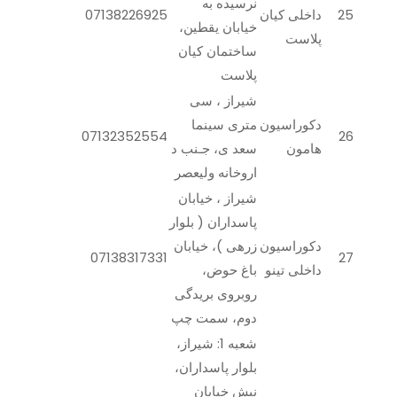
نرسیده به
25
داخلی کیان
07138226925
خیابان یقطین،
پلاست
ساختمان کیان
پلاست
شیراز ، سی
دکوراسیون
متری سینما
07132352554
26
هامون
سعد ی، جـنب د
اروخانه ولیعصر
شیراز ، خیابان
پاسداران ( بلوار
دکوراسیون
زرهی )، خیابان
07138317331
27
داخلی تینو
باغ حوض،
روبروی بریدگی
دوم، سمت چپ
شعبه 1: شیراز،
بلوار پاسداران،
نبش خیابان