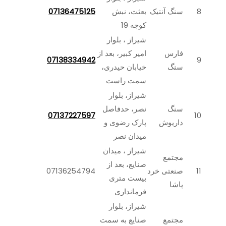
8
سنگ آنتیک
بعثت، نبش
07136475125
کوچه 19
شیراز ، بلوار
فارس
امیر کبیر، بعد از
07138334942
9
سنگ
خیابان حیدری،
سمت راست
شیراز، بلوار
سنگ
نصر، حدفاصل
07137227597
10
داریوش
پارک رضوی و
میدان نصر
شیراز ، میدان
مجتمع
صنایع، بعد از
11
صنعتی خرد
07136254794
بیست متری
پاشا
فرمانداری
شیراز، بلوار
مجتمع
صنایع به سمت