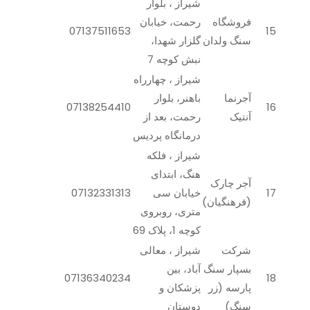
شیراز ، بلوار
فروشگاه
رحمت، خیابان
07137511653
15
سنگ ولدان
گلزار شهدا،
نبش کوچه 7
شیراز ، چهارراه
آجرنما
باهنر، بلوار
07138254410
16
آنتیک
رحمت، بعد از
درمانگاه پردیس
شیراز ، فلکه
هنگ، ابتدای
آجر چارک
17
خیابان سی
07132331313
(فرهنگیان)
متری، روبروی
کوچه 1، پلاک 69
شرکت
شیراز ، معالی
بسپار سنگ
آباد، بین
07136340234
18
پارسه (زر
پزشکان و
سنگ)
دوستان