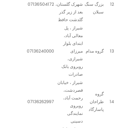
12
بزرگ سنگ
شهرک گلستان،
07136504172
سبلان
بعد از زیر گذر
گلدشت حافظ
شیراز ، پل
معالی آباد،
ابتدای بلوار
13
گروه مدام
میرزای
07136240000
شیرازی،
روبروی بانک
صادرات
شیراز ، خیابان
قصردشت،
گروه
رحمت آباد،
14
طراحان
07136262997
روبروی
پاسارگاد
نمایندگی
دسینی