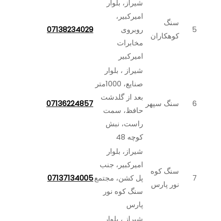
شیراز، بلوار
امیرکبیر،
سنگ
5
روبروی
07138234029
کوهکاران
مخابرات
امیرکبیر
شیراز ، بلوار
صنایع، 1000متر
بعد از گلدشت
6
سنگ سپهر
07136224857
حافظ، سمت
راست، نبش
کوچه 48
شیراز، بلوار
امیرکبیر، جنب
سنگ کوه
7
پل کشن، مجتمع
07137134005
نور پارس
سنگ کوه نور
پارس
شیراز ، بلوار