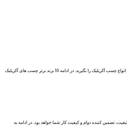
مراکز خرید چسب آکریلیک در شیراز را در جدول بالا آورده ایم. شما می توانید با تماس با شماره های درون جدول بالا استعلام موجودی و قیمت روز انواع چسب آکریلیک را بگیرید. در ادامه 10 برند برتر چسب های آکریلیک
فیت، تضمین کننده دوام و کیفیت کار شما خواهد بود. در ادامه به