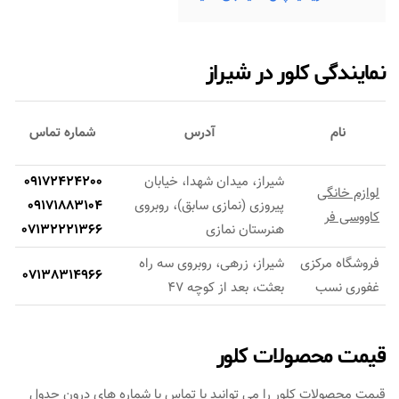
نمایندگی کلور در شیراز
نام
آدرس
شماره تماس
شیراز، میدان شهدا، خیابان
09172424200
لوازم خانگی
پیروزی (نمازی سابق)، روبروی
09171883104
کاووسی فر
هنرستان نمازی
07132221366
فروشگاه مرکزی
شیراز، زرهی، روبروی سه راه
07138314966
غفوری نسب
بعثت، بعد از کوچه 47
قیمت محصولات کلور
قیمت محصولات کلور را می توانید با تماس با شماره های درون جدول