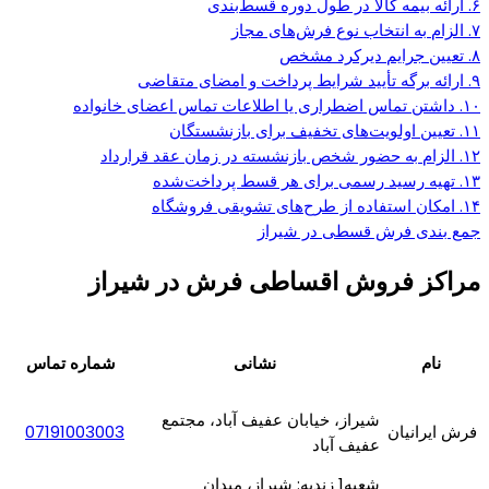
۶. ارائه بیمه کالا در طول دوره قسط‌بندی
۷. الزام به انتخاب نوع فرش‌های مجاز
۸. تعیین جرایم دیرکرد مشخص
۹. ارائه برگه تأیید شرایط پرداخت و امضای متقاضی
۱۰. داشتن تماس اضطراری یا اطلاعات تماس اعضای خانواده
۱۱. تعیین اولویت‌های تخفیف برای بازنشستگان
۱۲. الزام به حضور شخص بازنشسته در زمان عقد قرارداد
۱۳. تهیه رسید رسمی برای هر قسط پرداخت‌شده
۱۴. امکان استفاده از طرح‌های تشویقی فروشگاه
جمع بندی فرش قسطی در شیراز
مراکز فروش اقساطی فرش در شیراز
نام
نشانی
شماره تماس
شیراز، خیابان عفیف آباد، مجتمع
فرش ایرانیان
07191003003
عفیف آباد
شعبه1 زندیه: شیراز، میدان