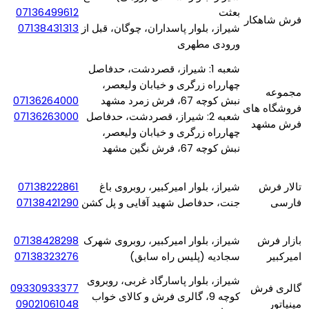
بعثت
07136499612
فرش شاهکار
شیراز، بلوار پاسداران، چوگان، قبل از
07138431313
ورودی مطهری
شعبه 1: شیراز، قصردشت، حدفاصل
چهارراه زرگری و خیابان ولیعصر،
مجموعه
نبش کوچه 67، فرش زمرد مشهد
07136264000
فروشگاه های
شعبه 2: شیراز، قصردشت، حدفاصل
07136263000
فرش مشهد
چهارراه زرگری و خیابان ولیعصر،
نبش کوچه 67، فرش نگین مشهد
تالار فرش
شیراز، بلوار امیرکبیر، روبروی باغ
07138222861
فارسی
جنت، حدفاصل شهید آقایی و پل کشن
07138421290
بازار فرش
شیراز، بلوار امیرکبیر، روبروی شهرک
07138428298
امیرکبیر
سجادیه (پلیس راه سابق)
07138323276
​شیراز، بلوار پاسارگاد غربی، روبروی
گالری فرش
09330933377
کوچه 9، گالری فرش و کالای خواب
مینیاتور
09021061048