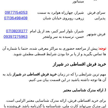
مینیاتور
سرای فرش
شیراز، چهارراه هوابرد به سمت
09177154053
پذیرایی
زرهی، روبروی خیابان شبان
07136498408
شیراز، بلوار امير كبير، بعد از پل امام
07138231277
فرش شونهر
حسن، نرسيده به سر ولفجر
09397275963
توجه:
پیش از مراجعه حضوری به مراکز معرفی شده، حتما با شماره آن
ها تماس بگیرید و از پا بر جا بودن شرایط قسطی مطمئن شوید.
خرید فرش اقساطی در شیراز
مهم ترین شرایطی را که در زمان
خرید فرش اقساطی در شیراز
باید به
آن ها توجه داشته باشید در این قسمت بیان می کنیم.
1. ارائه مدرک شناسایی معتبر
برای خرید اقساطی فرش، ارائه مدرک شناسایی معتبر الزامی است.
این مدرک می‌تواند کارت ملی، شناسنامه یا گذرنامه باشد. فروشنده با