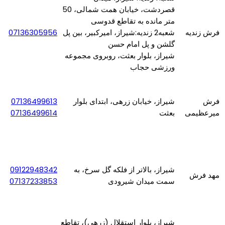
قصردشت، خیابان همت شمالی، 50
متر مانده به تقاطع قدوسی
فرش زندیه
شعبه2 زندیه:شیراز، امیرکبیر، بین پل
07136305956
گلشن و پل امام حسن
شیراز، بلوار بعثت، روبروی مجموعه
ورزشی حجاب
فرش
شیراز، خیابان زرهی، ابتدای بلوار
07136499613
میرعظیمی
بعثت
07136499614
شیراز، بالاتر از فلکه گل سرخ، به
09122948342
مهد فرش
سمت میدان شیرودی
07137233853
شیراز، بلوار استقلال (زرهی)، تقاطع