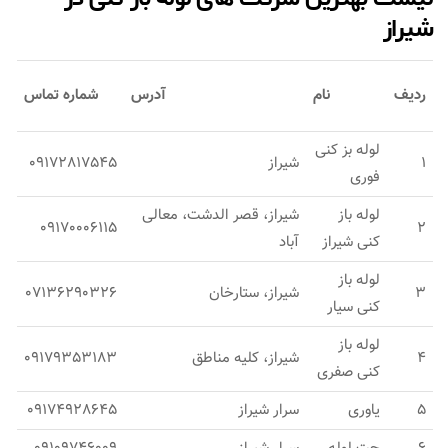
شیراز
ردیف
نام
آدرس
شماره تماس
لوله بز کنی
1
شیراز
09172817545
فوری
لوله باز
شیراز، قصر الدشت، معالی
09170006115
2
کنی شیراز
آباد
لوله باز
3
شیراز، ستارخان
07136290326
کنی سیار
لوله باز
4
شیراز، کلیه مناطق
09179353183
کنی صفری
5
یاوری
سرار شیراز
09174928645