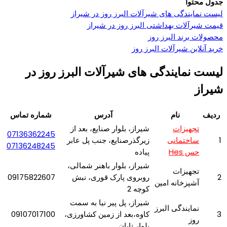
جدول محتوا
لیست نمایندگی های شیرآلات البرز روز در شیراز
قیمت شیرآلات بهداشتی البرز روز در شیراز
محصولات برند البرز روز
خرید آنلاین شیرآلات البرز روز
لیست نمایندگی های شیرآلات البرز روز در
شیراز
ردیف
نام
آدرس
شماره تماس
تجهیزات
شیراز، بلوار صنایع، بعد از
07136362245
1
ساختمانی
زیرگذرصنایع، جنب پل عابر
07136248245
حس Hes
پیاده
شیراز، بلوار باهنر شمالی،
تجهیزات
2
روبروی پارک قوری، نبش
09175822607
آشپزخانه امین
کوچه 2
شیراز، پل پیر نیا به سمت
نمایندگی البرز
3
کاوه،بعد از زمین کشاورزی،
09107017100
روز
بلوار تابان