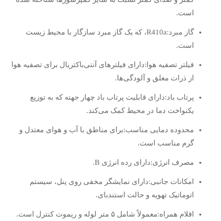
است.
گاز مبرد:R410a، که یک گاز مبرد سازگار با محیط زیست
است.
فیلتر تصفیه هوا:دارای فیلترهای آنتی‌باکتریال برای تصفیه هوا
از ذرات معلق و آلودگی‌ها.
پرتاب باد:دارای قابلیت پرتاب باد چهار جهته که به توزیع
یکنواخت دما در محیط کمک می‌کند.
محدوده دمایی مناسب:برای مناطق با آب و هوای معتدل و
گرم مناسب است.
مصرف انرژی:دارای رده انرژی B.
امکانات جانبی:دارای نمایشگر مخفی روی پنل، سیستم
اتوماتیک تهویه و حالت استندبای.
اقلام همراه:معمولاً شامل ۵ متر لوله و ریموت کنترل است.